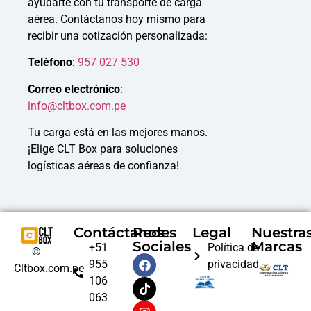
ayudarte con tu transporte de carga
aérea. Contáctanos hoy mismo para
recibir una cotización personalizada:
Teléfono
:
957 027 530
Correo electrónico
:
info@cltbox.com.pe
Tu carga está en las mejores manos.
¡Elige CLT Box para soluciones
logísticas aéreas de confianza!
Contáctanos
Redes
Legal
Nuestra
Sociales
Marcas
+51
Política de
©
955
privacidad
Cltbox.com.pe
106
063